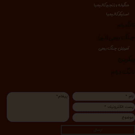
منگوله و زنجیر کالیمبا
استیکر کالیمبا
انگدرام
نگ رومی (لیر)
آموزش چنگ رومی
یکوپن
انگ درام
ارسال