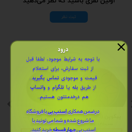
اولین نفری باشید که نظر می‌دهید
ثبت نظر
درود
​با توجه به شرایط موجود، لطفا قبل
از ثبت سفارش، برای استعلام
قیمت و موجودی
تماس بگیرید
..
از طریق
بله
یا
تلگرام
و
واتساپ
هم درخدمتتون هستیم..
درضمن ​همکاری
اسنپ پی
با فروشگاه
پیکوپن (تاینی پن) 6 نت برند دلکو
پیکوپن (تاینی پن) 6 نت برند دلکو
ما شروع شده و شما می تونید با
۱,۴۵۰,۰۰۰ تومان
۱,۴۵۰,۰۰۰ تومان
اسنپ پی
چهار قسطه
خرید کنید.