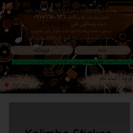
جهت مشاوره در خرید ساز و آموزش با ما در بله در ارتباط باشید،
حساب کاربری من
شماره پیامرسان بله و تلگرام
09156680936
شماره پاسخگویی تلفنی
09024346738
تغییر گذر واژه
در صورت عدم دریافت کد تایید ، ثبت سفارش بدون عضویت
رو انتخاب کنید ​​​​​​​ و سفارشتون رو از طریق بله یا تلگرام پیگیری کنید.
سفارشات
خانه
فروشگاه
خروج از حساب کاربری
 اقساطی 4 قسطه با
اسنپ پی
فعال شد|برای اطلاعات بیشتر با پشتیبانی در ارتباط باشید..
ورود
/
ثبت نام
سبد خرید
۰