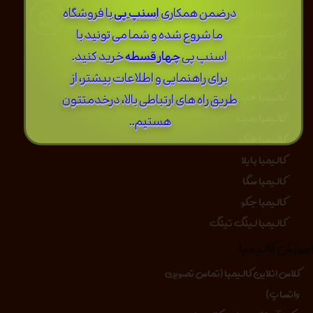
کالیمبا کالی‌مون
درضمن ​همکاری
اسنپ پی
با فروشگاه
کالیمبا بلوط
ما شروع شده و شما می تونید با
کالیمبا موکارین
اسنپ پی
چهار قسطه
خرید کنید.
کالیمبا هلورو
برای راهنمایی و اطلاعات بیشتر، از
کالیمبا هایت
طریق راه های ارتباطی بالا، درخدمتتون
کالیمبا رمیدو
هستیم..
کالیمبا هوگو
کالیمبا بایلا
کالیمبا سگا
کالیمبا جکو
کالیمبا لینگ تینگ
موزش کالیمبا
کلاس انلاین کالیمبا (تماس تصویری
واتساپ)