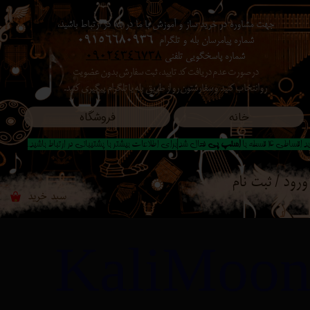
جهت مشاوره در خرید ساز و آموزش با ما در بله در ارتباط باشید،
حساب کاربری من
شماره پیامرسان بله و تلگرام
09156680936
شماره پاسخگویی تلفنی
09024346738
تغییر گذر واژه
در صورت عدم دریافت کد تایید ، ثبت سفارش بدون عضویت
رو انتخاب کنید ​​​​​​​ و سفارشتون رو از طریق بله یا تلگرام پیگیری کنید.
سفارشات
خانه
فروشگاه
خروج از حساب کاربری
 اقساطی 4 قسطه با
اسنپ پی
فعال شد|برای اطلاعات بیشتر با پشتیبانی در ارتباط باشید..
ورود
/
ثبت نام
سبد خرید
۰
KaliMoo