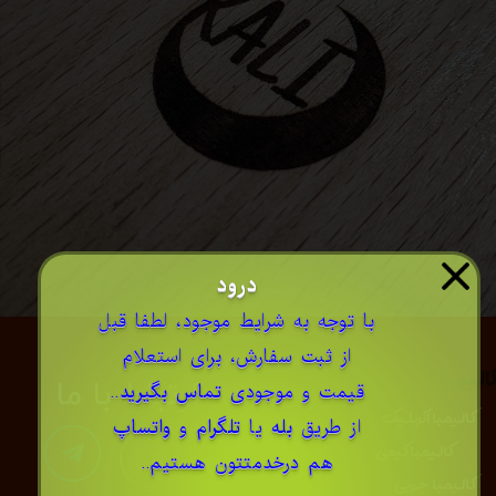
درود
​با توجه به شرایط موجود، لطفا قبل
از ثبت سفارش، برای استعلام
الیمبا
​​​ارتباط با ما
قیمت و موجودی
تماس بگیرید
..
کالیمبا اکریلیک
از طریق
بله
یا
تلگرام
و
واتساپ
کالیمبا کیمی
هم درخدمتتون هستیم..
کالیمبا چوبی