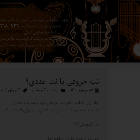
جهت مشاوره در خرید ساز و آموزش با ما در بله در 
شماره پیامرسان بله و تلگرام
6680936
شماره پاسخگویی تلفنی
024346738
در صورت عدم دریافت کد تایید ، ثبت سفارش بد
رو انتخاب کنید ​​​​​​​ و سفارشتون رو از طریق بله یا تلگرا
نت حروفی یا نت عددی؟
۰۶ بهمن ۱۴۰۱
مطالب آموزشی
آموزش کالیم
جلد اول کتاب ، هم نت حروفی داره و هم نت عددی..
اما جلد دوم رو باید از بین نت عددی و حروفی انتخاب کنید.
اما کدومش؟؟؟
این دو تا هیچ تفاوتی باهم ندارن