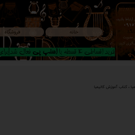
ارتباط باشید،
0915
خانه
فروشگاه
09
ون عضویت
م پیگیری کنید.
خرید اقساطی 4 قسطه با
اسنپ پی
فعال شد|برای ا
با
،
کتاب آموزش کالیمبا
.