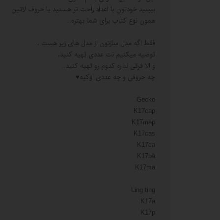
ببینید خودتون با اعداد راحت تر هستید یا حروف لاتین
همون نوع کتاب برای شما بهتره..
فقط اگه مدل سازتون از مدل های زیر هست ،
توصیه میکنیم نت عددی تهیه کنید،
و الا فرقی نداره کدوم رو تهیه کنید..
چه حروفی و چه عددی اوکیه♥️
Gecko
K17cap
K17map
K17cas
K17ca
K17ba
K17ma
Ling ting
K17a
K17p