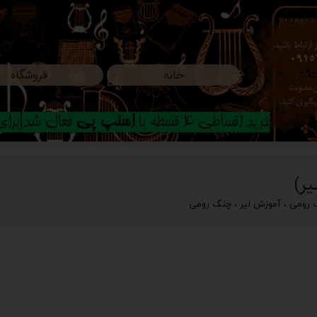
ارتباط باشید،
0915
خانه
فروشگاه
09
ون عضویت
م پیگیری کنید.
خرید اقساطی 4 قسطه با
اسنپ پی
فعال شد|برای ا
ر)
 رومی
،
آموزش لیر
،
چنگ رومی