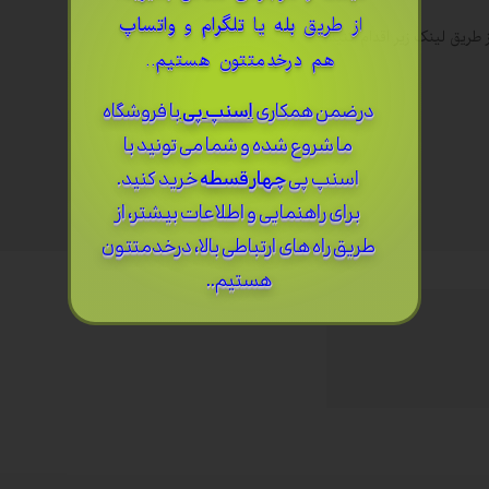
از طریق
بله
یا
تلگرام
و
واتساپ
طریق لینک زیر اقدام کنید.
هم درخدمتتون هستیم..
درضمن ​همکاری
اسنپ پی
با فروشگاه
ما شروع شده و شما می تونید با
اسنپ پی
چهار قسطه
خرید کنید.
برای راهنمایی و اطلاعات بیشتر، از
طریق راه های ارتباطی بالا، درخدمتتون
هستیم..