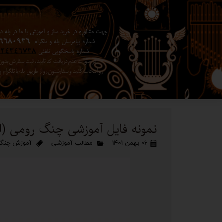
جهت مشاوره در خرید ساز و آموزش با ما در بله در 
شماره پیامرسان بله و تلگرام
6680936
شماره پاسخگویی تلفنی
024346738
در صورت عدم دریافت کد تایید ، ثبت سفارش بد
رو انتخاب کنید ​​​​​​​ و سفارشتون رو از طریق بله یا تلگرا
نمونه فایل آموزشی چنگ رومی (لی
۰۶ بهمن ۱۴۰۱
مطالب آموزشی
آموزش چنگ